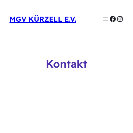
Faceb
Inst
MGV KÜRZELL E.V.
Kontakt